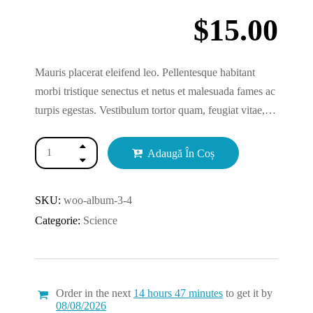
$
15.00
Mauris placerat eleifend leo. Pellentesque habitant
morbi tristique senectus et netus et malesuada fames ac
turpis egestas. Vestibulum tortor quam, feugiat vitae,
ultricies eget, tempor sit amet, ante. Donec eu libero sit
amet quam egestas semper. Aenean ultricies mi vitae
Adaugă În Coș
est.
SKU:
woo-album-3-4
Categorie:
Science
Order in the next
14 hours 47 minutes
to get it by
08/08/2026