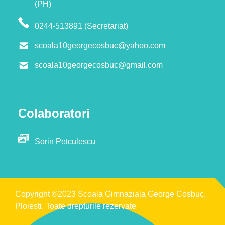
(PH)
0244-513891 (Secretariat)
scoala10georgecosbuc@yahoo.com
scoala10georgecosbuc@gmail.com
Colaboratori
Sorin Petculescu
Copyright ©2023 Scoala Gimnaziala George Cosbuc,
Ploiesti. Toate drepturile rezervate