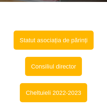
Statut asociația de părinți
Consiliul director
Cheltuieli 2022-2023