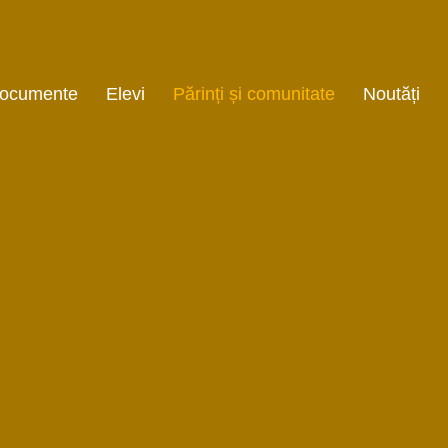
ocumente
Elevi
Părinți și comunitate
Noutăți
 R O I E C T DE
Orare
Informații utile
EZVOLTARE
onală
Examene
Înscriere clasa
NSTITUȚIONALĂ
pregătitoare
Olimpiada și concursuri
Asociația de părinți
E
Săptămâna verde
za
Săptămâna altfel
martie
Cluburi și activități
extrașcolare
E
a locala