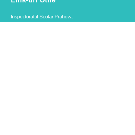
Inspectoratul Scolar Prahova
Ministerul Educatiei
Social Media
GDPR
Termeni și condiții
Politica de confidentialitate