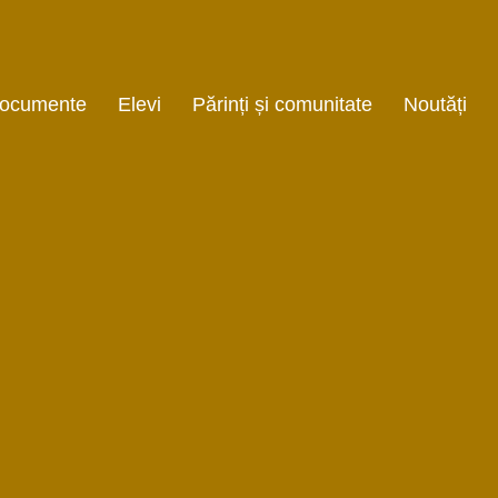
ocumente
Elevi
Părinți și comunitate
Noutăți
 R O I E C T DE
Orare
Informații utile
EZVOLTARE
onală
Examene
Înscriere clasa
NSTITUȚIONALĂ
pregătitoare
Olimpiada și concursuri
Asociația de părinți
E
Săptămâna verde
za
Săptămâna altfel
martie
Cluburi și activități
extrașcolare
E
a locala