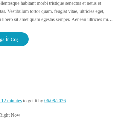
llentesque habitant morbi tristique senectus et netus et
s. Vestibulum tortor quam, feugiat vitae, ultricies eget,
u libero sit amet quam egestas semper. Aenean ultricies mi
gă În Coș
 12 minutes
to get it by
06/08/2026
 Right Now