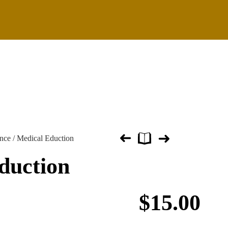
026
nce
/ Medical Eduction
duction
$
15.00