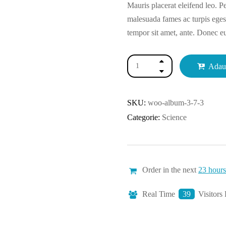
Mauris placerat eleifend leo. Pe
malesuada fames ac turpis egesta
tempor sit amet, ante. Donec e
vitae est.
Adau
SKU:
woo-album-3-7-3
Categorie:
Science
Order in the next
23 hours
Real Time
39
Visitors