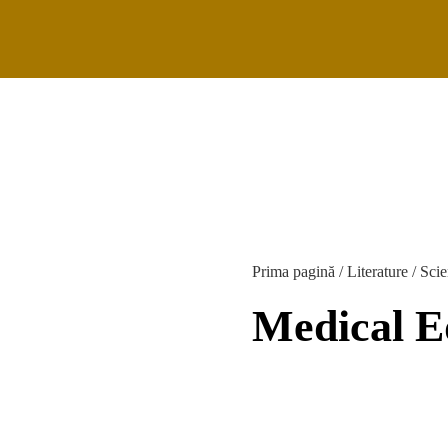
28 februarie 2
Prima pagină
/
Literature
/
Scie
Medical E