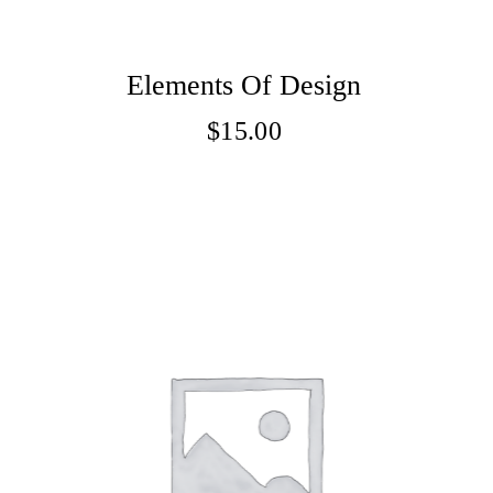
Elements Of Design
$
15.00
Adaugă În Coș