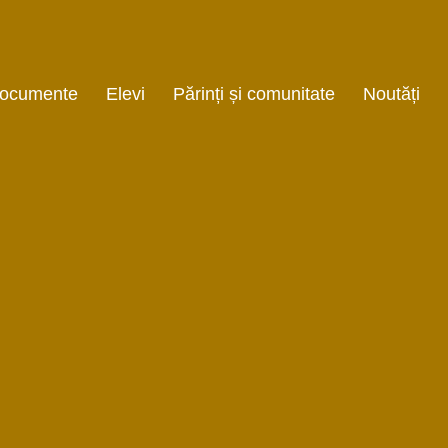
ocumente
Elevi
Părinți și comunitate
Noutăți
 R O I E C T DE
Orare
Informații utile
EZVOLTARE
onală
Examene
Înscriere clasa
NSTITUȚIONALĂ
pregătitoare
Olimpiada și concursuri
Asociația de părinți
E
Săptămâna verde
za
Săptămâna altfel
martie
Cluburi și activități
extrașcolare
E
a locala