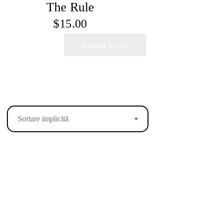
The Rule
$
15.00
Adaugă În Coș
Sortare implicită