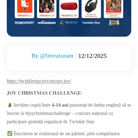
By
@literaturam
12/12/2025
https://twinklestar.ro/concurs-joy/
𝐉𝐎𝐘 𝐂𝐇𝐑𝐈𝐒𝐓𝐌𝐀𝐒 𝐂𝐇𝐀𝐋𝐋𝐄𝐍𝐆𝐄:
Invităm copiii între 𝟒-𝟏𝟒 𝐚𝐧𝐢 pasionați de limba engleză să se
înscrie la #joychristmaschallenge – concurs național cu
participare gratuită organizat de Twinkle Star.
Înscrierea se realizează de un părinte, prin completarea