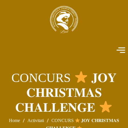
CONCURS
𝐉𝐎𝐘
𝐂𝐇𝐑𝐈𝐒𝐓𝐌𝐀𝐒
𝐂𝐇𝐀𝐋𝐋𝐄𝐍𝐆𝐄
Home
Activitati
CONCURS
𝐉𝐎𝐘 𝐂𝐇𝐑𝐈𝐒𝐓𝐌𝐀𝐒