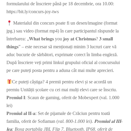
formularului de înscriere până pe 18 decembrie, ora 10.00:
https://bit.ly/concurs-joy-tws
Materialul din concurs poate fi un desen/imagine (format
jpg.) sau video (format mp4) în care participantul răspunde la
întrebarea: „𝐖𝐡𝐚𝐭 𝐛𝐫𝐢𝐧𝐠𝐬 you 𝐣𝐨𝐲 𝐚𝐭 𝐂𝐡𝐫𝐢𝐬𝐭𝐦𝐚𝐬? 𝟑 𝐬𝐦𝐚𝐥𝐥
𝐭𝐡𝐢𝐧𝐠𝐬” – este necesar să menționați minim 3 lucruri care vă
aduc bucurie de sărbători, exprimate corect în limba engleză.
După înscriere veți primi linkul grupului oficial al concursului
pe care puteți posta pentru a aduna cât mai multe aprecieri.
Ce puteți câștiga? 4 premii pentru elevi și se acordă un
premiu Unității școlare cu cei mai mulți elevi care se înscriu.
𝐏𝐫𝐞𝐦𝐢𝐮𝐥 𝐈: Scaun de gaming, oferit de Mobexpert (val. 1.000
lei)
𝐏𝐫𝐞𝐦𝐢𝐮𝐥 𝐚𝐥 𝐈𝐈-𝐚: Set de pijamale de Crăciun pentru toată
familia, oferit de Sofiaman (
val. 800-1.000 lei). 𝐏𝐫𝐞𝐦𝐢𝐮𝐥 𝐚𝐥 𝐈𝐈𝐈-
𝐥𝐞𝐚: Boxa portabila JBL Flip 7, Bluetooth, IP68, oferit de