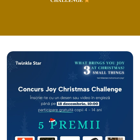
𝐂𝐇𝐀𝐋𝐋𝐄𝐍𝐆𝐄