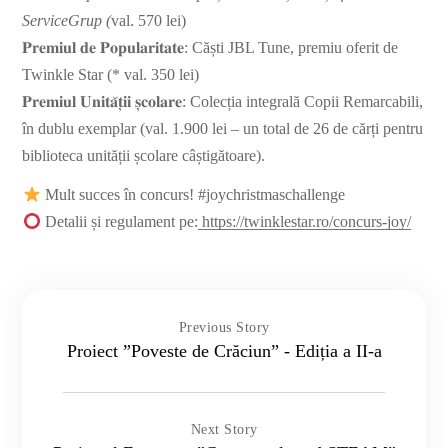
ServiceGrup (
val. 570 lei)
𝐏𝐫𝐞𝐦𝐢𝐮𝐥 𝐝𝐞 𝐏𝐨𝐩𝐮𝐥𝐚𝐫𝐢𝐭𝐚𝐭𝐞: Căști JBL Tune, premiu oferit de
Twinkle Star (* val. 350 lei)
𝐏𝐫𝐞𝐦𝐢𝐮𝐥 𝐔𝐧𝐢𝐭𝐚̆𝐭̦𝐢𝐢 𝐬̦𝐜𝐨𝐥𝐚𝐫𝐞: Colecția integrală Copii Remarcabili,
în dublu exemplar (val. 1.900 lei – un total de 26 de cărți pentru
biblioteca unității școlare câștigătoare).
Mult succes în concurs! #joychristmaschallenge
Detalii și regulament pe:
https://twinklestar.ro/concurs-joy/
Previous Story
Proiect ”Poveste de Crăciun” - Ediția a II-a
Next Story