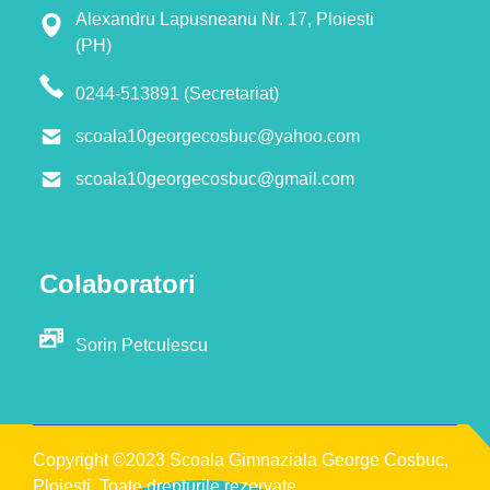
Alexandru Lapusneanu Nr. 17, Ploiesti
(PH)
0244-513891 (Secretariat)
scoala10georgecosbuc@yahoo.com
scoala10georgecosbuc@gmail.com
Colaboratori
Sorin Petculescu
Copyright ©2023 Scoala Gimnaziala George Cosbuc,
Ploiesti. Toate drepturile rezervate