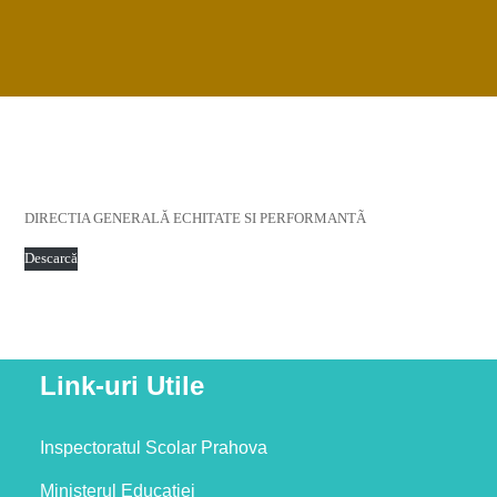
DIRECTIA GENERALĂ ECHITATE SI PERFORMANTÃ
Descarcă
Link-uri Utile
Inspectoratul Scolar Prahova
Ministerul Educatiei